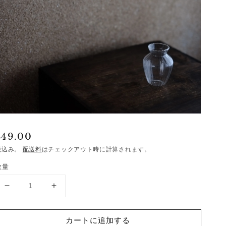
通
$49.00
常
税込み。
配送料
はチェックアウト時に計算されます。
価
数量
格
時
時
代
代
薄
薄
カートに追加する